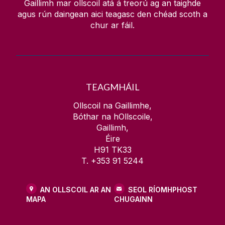
Gaillimh mar ollscoil atá á treorú ag an taighde
agus rún daingean aici teagasc den chéad scoth a
chur ar fáil.
TEAGMHÁIL
Ollscoil na Gaillimhe,
Bóthar na hOllscoile,
Gaillimh,
Éire
H91 TK33
T. +353 91 5244
AN OLLSCOIL AR AN
SEOL RÍOMHPHOST
MAPA
CHUGAINN