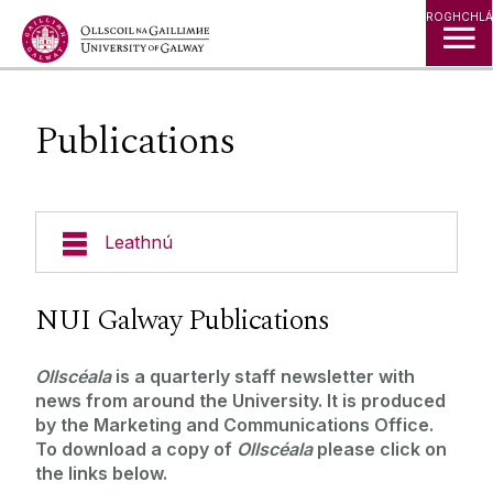
Léim go Ábhar
ROGHCHLÁ
Publications
Leathnú
Experts Directory
NUI Galway Publications
Filming on Campus
‌Ollscéala
is a quarterly staff newsletter with
news from around the University. It is produced
Publications
by the Marketing and Communications Office.
To download a copy of
Ollscéala
please click on
the links below.
Nuacht & Imeachtaí