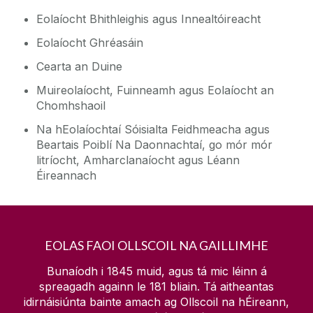
Eolaíocht Bhithleighis agus Innealtóireacht
Eolaíocht Ghréasáin
Cearta an Duine
Muireolaíocht, Fuinneamh agus Eolaíocht an
Chomhshaoil
Na hEolaíochtaí Sóisialta Feidhmeacha agus
Beartais Poiblí Na Daonnachtaí, go mór mór
litríocht, Amharclanaíocht agus Léann
Éireannach
EOLAS FAOI OLLSCOIL NA GAILLIMHE
Bunaíodh i 1845 muid, agus tá mic léinn á
spreagadh againn le
181
bliain. Tá aitheantas
idirnáisiúnta bainte amach ag Ollscoil na hÉireann,