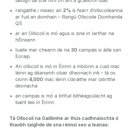
laistigh de shé mhí ón am a gcáilíonn siad
rangaithe i measc an
2%
is fearr d’ollscoileanna
ar fud an domhain – Rangú Ollscoile Domhanda
QS
ar an Ollscoil is mó agus is sine in Iarthar na
hÉireann
luaite mar cheann de na
30
campais is áille san
Eoraip
An ollscoil is mó in Éirinn a mbíonn a cuid mac
léinn ag déanamh obair dheonach inti – tá os
cionn
4,000
mac léinn cláraithe mar oibrithe
deonacha
an campas is mó a bhfuil bithéagsúlacht ag
baint leis in Éirinn
Tá Ollscoil na Gaillimhe ar thús cadhnaíochta ó
thaobh taighde de sna réimsí seo a leanas: