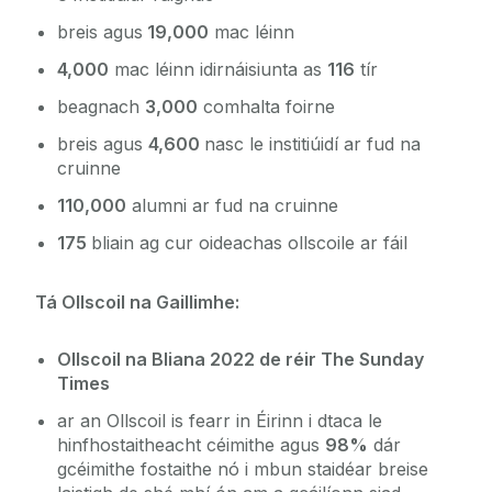
breis agus
19,000
mac léinn
4,000
mac léinn idirnáisiunta as
116
tír
beagnach
3,000
comhalta foirne
breis agus
4,600
nasc le institiúidí ar fud na
cruinne
110,000
alumni ar fud na cruinne
175
bliain ag cur oideachas ollscoile ar fáil
Tá Ollscoil na Gaillimhe
:
Ollscoil na Bliana 2022 de réir
The Sunday
Times
ar an Ollscoil is fearr in Éirinn i dtaca le
hinfhostaitheacht céimithe agus
98%
dár
gcéimithe fostaithe nó i mbun staidéar breise