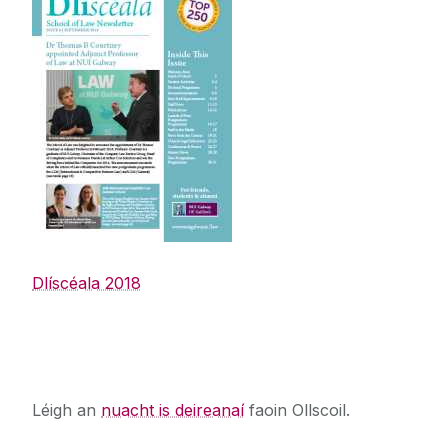
Dlíscéala 2018
An nuacht is deireanaí
Léigh an
nuacht is deireanaí
faoin Ollscoil.