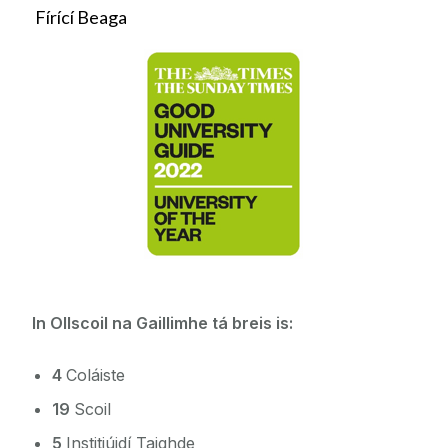
Fírící Beaga
In Ollscoil na Gaillimhe tá breis is
:
4
Coláiste
19
Scoil
5
Institiúidí Taighde